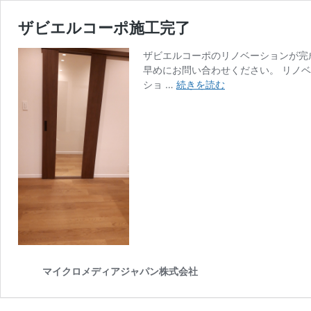
ザビエルコーポ施工完了
ザビエルコーポのリノベーションが完
早めにお問い合わせください。 リノ
ザ
ショ …
続きを読む
ビ
エ
ル
コ
ー
ポ
施
工
完
了
マイクロメディアジャパン株式会社